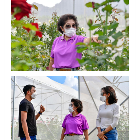
Search
Search
for: