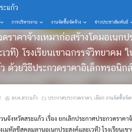
ระแก้ว
การบริหารงาน
งานจัดซื้อจัดจ้าง
ข่าวประชาสัมพันธ์
วดราคาจ้างเหมาก่อสร้างโดมอเนกประ
วที) โรงเรียนเขาฉกรรจ์วิทยาคม ใน
้ว ด้วยวิธีประกวดราคาอิเล็กทรอนิกส
2
อบจ.สระแก้ว
ประกาศประกวดราคา
,
เลือก งานจัดซื้อจัด
วนจังหวัดสระแก้ว เรื่อง ยกเลิกประกาศประกวดราคาจ
งเมทัลชีสคลุมลานอเนกประสงค์และเวที) โรงเรียนเขา