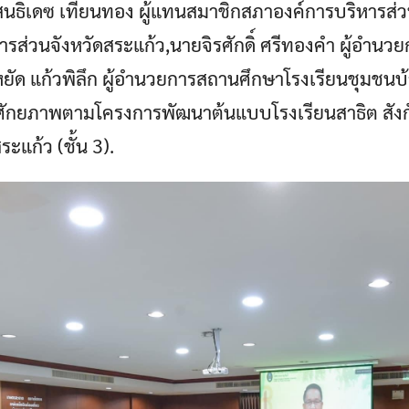
นธิเดซ เทียนทอง ผู้แทนสมาชิกสภาองค์การบริหารส่วน
รส่วนจังหวัดสระแก้ว,นายจิรศักดิ์ ศรีทองคำ ผู้อำนว
ด แก้วพิลึก ผู้อำนวยการสถานศึกษาโรงเรียนชุมชนบ้า
ักยภาพตามโครงการพัฒนาต้นแบบโรงเรียนสาธิต สังกั
แก้ว (ชั้น 3).