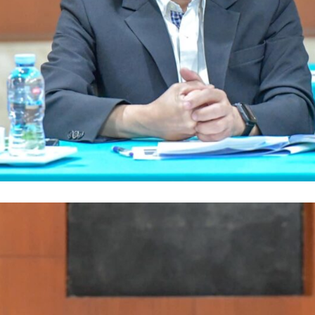
Search
Search
for: