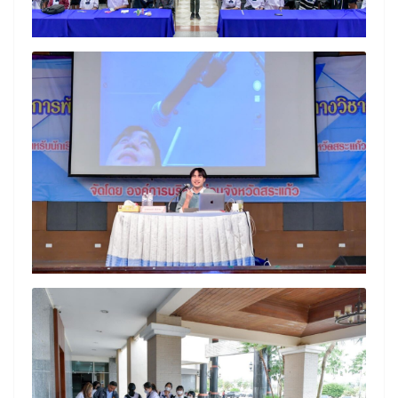
Search
Search
for: