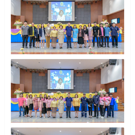
Search
Search
for: