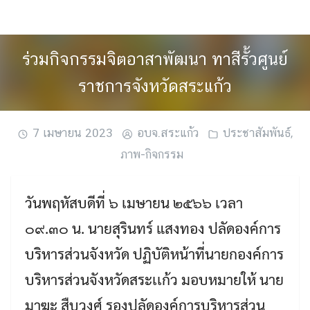
Skip
to
content
ร่วมกิจกรรมจิตอาสาพัฒนา ทาสีรั้วศูนย์
ราชการจังหวัดสระแก้ว
7 เมษายน 2023
อบจ.สระแก้ว
ประชาสัมพันธ์
,
ภาพ-กิจกรรม
วันพฤหัสบดีที่ ๖ เมษายน ๒๕๖๖ เวลา
๐๙.๓๐ น. นายสุรินทร์ แสงทอง ปลัดองค์การ
บริหารส่วนจังหวัด ปฏิบัติหน้าที่นายกองค์การ
บริหารส่วนจังหวัดสระเเก้ว มอบหมายให้ นาย
มาฆะ สืบวงศ์ รองปลัดองค์การบริหารส่วน