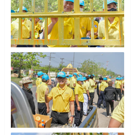
Search
Search
for: