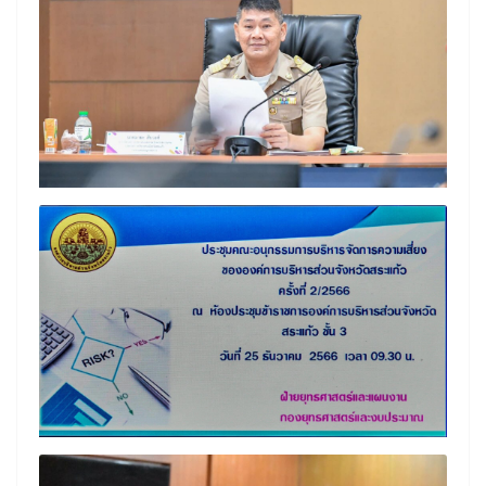
Search
Search
for: