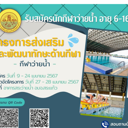
Search
Search
for: