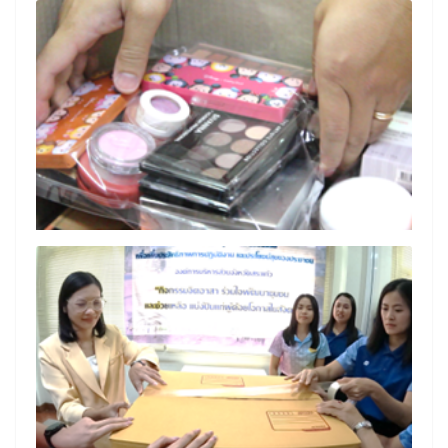
Search
Search
for: