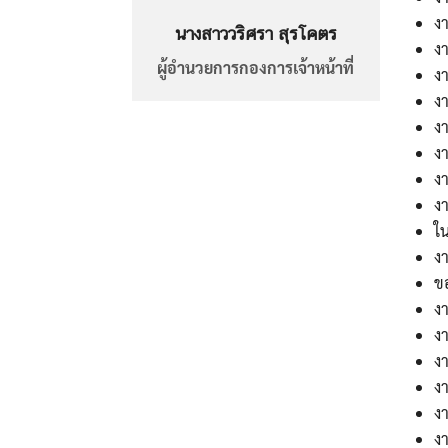
ง
นางสาววริศรา สุรโคตร
งา
ผู้อำนวยการกองการเจ้าหน้าที่
ง
งา
ง
ง
ง
ง
ใ
งา
ข
งา
ง
ง
งา
ง
ง