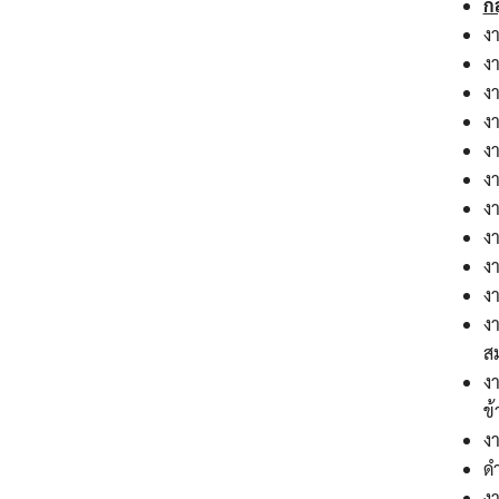
ก
ง
ง
งา
ง
ง
ง
ง
ง
ง
ง
ง
ส
ง
ข
ง
ดำ
ง