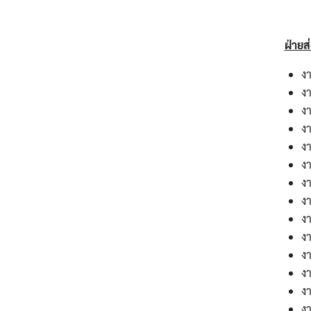
ฝ่ายส
ง
ง
ง
ง
ง
ง
ง
ง
ง
ง
ง
ง
ง
งา