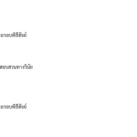
กอบพิธีฮัจย์
สอบสวนทางวินัย
กอบพิธีฮัจย์