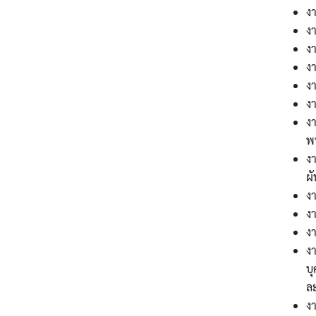
งา
งา
ง
งา
งา
ง
งา
พ
งา
ผ
ง
งา
ง
งา
บุ
ละ
ง