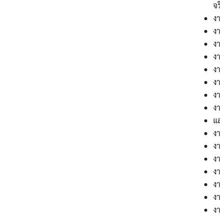
จ
ง
ง
งา
ง
ง
งา
งา
ง
แ
ง
ง
งา
ง
ง
งา
งา