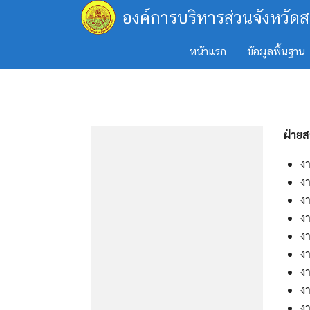
Skip
องค์การบริหารส่วนจังหวัดส
to
content
หน้าแรก
ข้อมูลพื้นฐาน
ฝ่ายส
ง
งา
งา
ง
ง
งา
ง
ง
ง