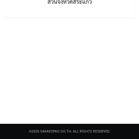
ส่วนจังหวัดสระแก้ว
Search
Search
for:
©2026 SAKAEOPAO.GO.TH. ALL RIGHTS RESERVED.