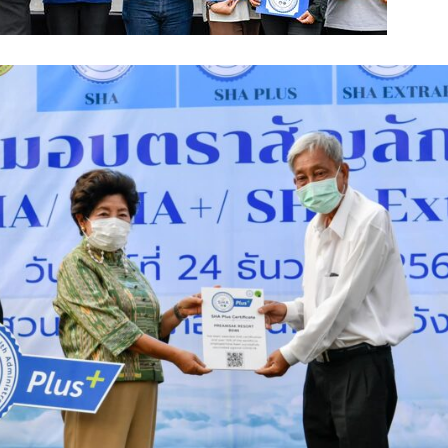
Search
Search
for: