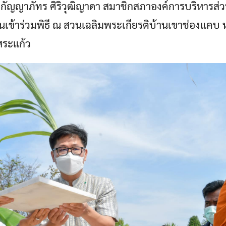
ญญาภัทร ศิริวุฒิญาดา สมาชิกสภาองค์การบริหารส่วน
เข้าร่วมพิธี ณ สวนเฉลิมพระเกียรติบ้านเขาช่องแคบ 
สระแก้ว