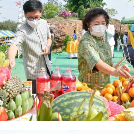
Search
Search
for: