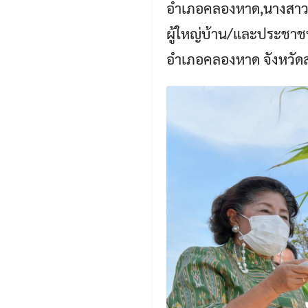
อำเภอคลองหาด,นางสาวกั
ผู้ใหญ่บ้าน/และประชาชน
อำเภอคลองหาด จังหวัด