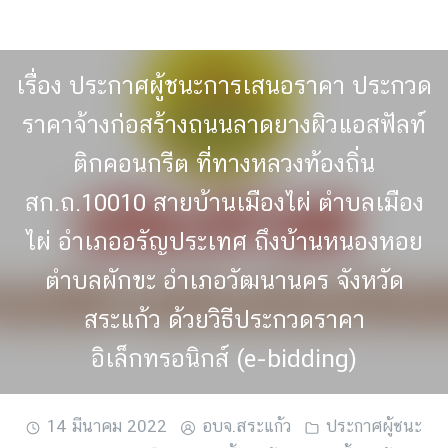
Skip
to
content
เรื่อง ประกาศผู้ชนะการเสนอราคา ประกวด
ราคาจ้างก่อสร้างถนนลาดยางผิวแอสฟัลท์
ติกคอนกรีต ที่ทางหลวงท้องถิ่น
สก.ถ.10010 สายบ้านเมืองไผ่ ตำบลเมือง
ไผ่ อำเภออรัญประเทศ ถึงบ้านหนองหอย
ตำบลผักขะ อำเภอวัฒนานคร จังหวัด
สระแก้ว ด้วยวิธีประกวดราคา
อิเล็กทรอนิกส์ (e-bidding)
14 มีนาคม 2022
อบจ.สระแก้ว
ประกาศผู้ชนะ