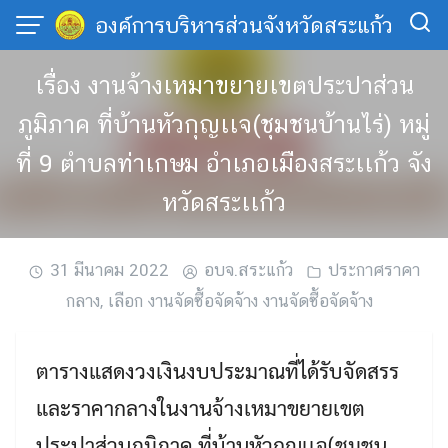
Skip
องค์การบริหารส่วนจังหวัดสระแก้ว
to
content
เรื่อง งานจ้างเหมาขยายเขตประปาส่วน
ภูมิภาค ที่บ้านหัวกุญเเจ(ชุมชนบ้านไร่) หมู่
ที่ 9 ตำบลท่าเกษม อำเภอเมืองสระเเก้ว จัง
หวัดสระเเก้ว
31 มีนาคม 2022
อบจ.สระแก้ว
ประกาศราคา
กลาง
,
เลือก งานจัดซื้อจัดจ้าง งานจัดซื้อจัดจ้าง
ตารางแสดงวงเงินงบประมาณที่ได้รับจัดสรร
และราคากลางในงานจ้างเหมาขยายเขต
ประปาส่วนภูมิภาค ที่บ้านหัวกุญเเจ(ชุมชน