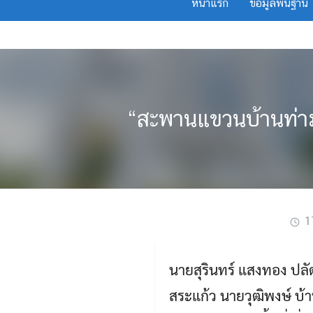
หน้าแรก
ข้อมูลพื้นฐาน
Skip
to
content
“สะพานแขวนบ้านท่าม
1
นายสุรินทร์ แสงทอง ปลั
สระแก้ว นายวุฒิพงษ์ บ้