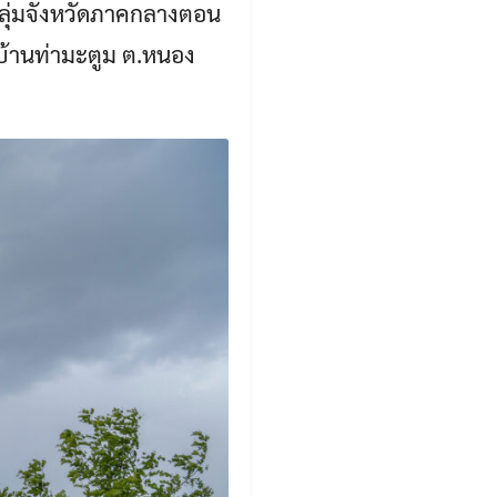
กลุ่มจังหวัดภาคกลางตอน
บ้านท่ามะตูม ต.หนอง