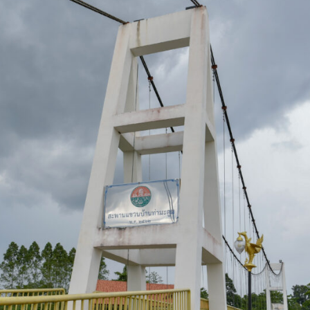
Search
Search
for: