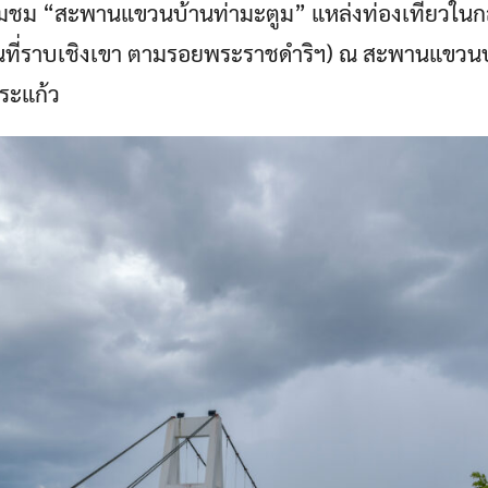
ี่ยมชม “สะพานแขวนบ้านท่ามะตูม” แหล่งท่องเที่ยวใน
พื้นที่ราบเชิงเขา ตามรอยพระราชดำริฯ) ณ สะพานแขวน
ระแก้ว