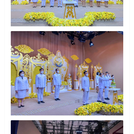
Search
Search
for: