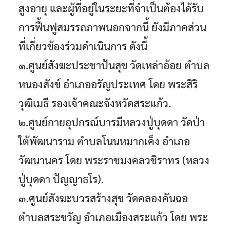
สูงอายุ และผู้ที่อยู่ในระยะที่จำเป็นต้องได้รับ
การฟื้นฟูสมรรถภาพนอกจากนี้ ยังมีภาคส่วน
ที่เกี่ยวข้องร่วมดำเนินการ ดังนี้
๑.ศูนย์สังฆะประชาปันสุข วัดเหล่าอ้อย ตำบล
หนองสังข์ อำเภออรัญประเทศ โดย พระสิริ
วุฒิเมธี รองเจ้าคณะจังหวัดสระแก้ว.
๒.ศูนย์กายอุปกรณ์บารมีหลวงปู่บุดดา วัดป่า
ใต้พัฒนาราม ตำบลโนนหมากเค็ง อำเภอ
วัฒนานคร โดย พระราชมงคลวชิราทร (หลวง
ปู่บุดดา ปัญญาธโร).
๓.ศูนย์สังฆะบวรสร้างสุข วัดคลองคันฉอ
ตำบลสระขวัญ อำเภอเมืองสระแก้ว โดย พระ