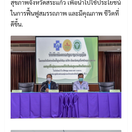
สุขภาพจังหวัดสระแก้ว เพื่อนำไปใช้ประโยชน์
Search
ในการฟื้นฟูสมรรถภาพ และมีคุณภาพ ชีวิตที่
Search
for:
ดีขึ้น.