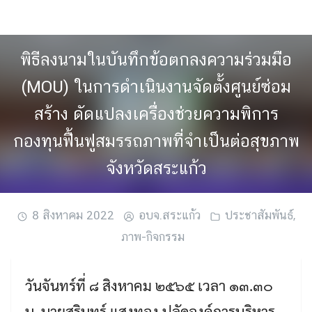
Skip
to
content
พิธีลงนามในบันทึกข้อตกลงความร่วมมือ
(MOU) ในการดำเนินงานจัดตั้งศูนย์ซ่อม
สร้าง ดัดแปลงเครื่องช่วยความพิการ
กองทุนฟื้นฟูสมรรถภาพที่จำเป็นต่อสุขภาพ
จังหวัดสระแก้ว
8 สิงหาคม 2022
อบจ.สระแก้ว
ประชาสัมพันธ์
,
ภาพ-กิจกรรม
วันจันทร์ที่ ๘ สิงหาคม ๒๕๖๕ เวลา ๑๓.๓๐
น. นายสุรินทร์ แสงทอง ปลัดองค์การบริหาร