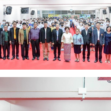
Search
Search
for: