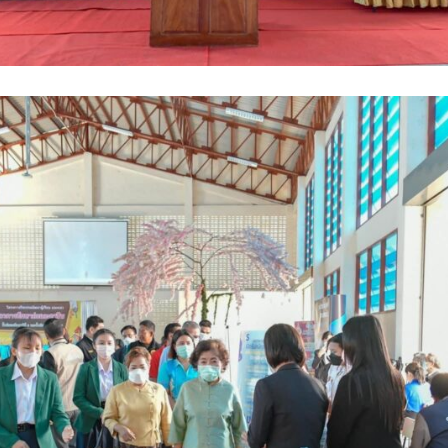
Search
Search
for: