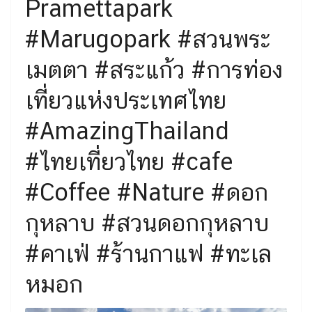
Pramettapark
Search
#Marugopark #สวนพระ
Search
for:
เมตตา #สระแก้ว #การท่อง
เที่ยวแห่งประเทศไทย
#AmazingThailand
#ไทยเที่ยวไทย #cafe
#Coffee #Nature #ดอก
กุหลาบ #สวนดอกกุหลาบ
#คาเฟ่ #ร้านกาแฟ #ทะเล
หมอก