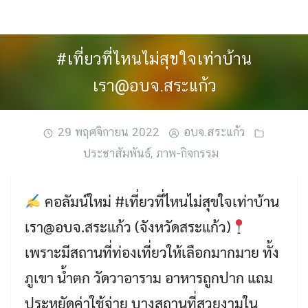
Skip
to
content
#เที่ยวที่ไหนไม่สุขใจเท่าบ้าน
เรา@อบจ.สระแก้ว
29 พฤศจิกายน 2022
อบจ.สระแก้ว
ประชาสัมพันธ์
,
ภาพ-กิจกรรม
คอลัมน์ใหม่ #เที่ยวที่ไหนไม่สุขใจเท่าบ้าน
เรา@อบจ.สระแก้ว (จังหวัดสระแก้ว)
เพราะมีสถานที่ท่องเที่ยวให้เลือกมากมาย ทั้ง
ภูเขา น้ำตก วัดวาอาราม อาหารถูกปาก แถม
ประหยัดค่าใช้จ่าย บางสถานที่สวยงามใน