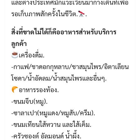
และต่างประเทศมักแวะเวียนมากางเต็นท์เพื่อ
รอเก็บภาพสักครั้งในชีวิต.
.
สิ่งที่ขาดไม่ได้ก็คืออาหารสำหรับบริการ
ลูกค้า
เครื่องดื่ม.
-กาแฟ/ชาดอกกุหลาบ/ชาสมุนไพร/อิตาเลียน
โซดา/น้ำอัดลม/น้ำสมุนไพรและอื่นๆ.
อาหารรองท้อง.
-ขนมจีบ(หมู).
-ซาลาเปา(หมูแดง/หมูสับ/ครีม).
-ขนมเทียนใส้หวาน และใส้เค็ม.
-ครัวซองต์ อัลมอนด์ น้ำผึ้ง.