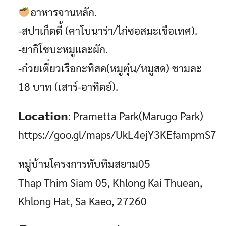
อาหารจานหลัก.
-สปาเก็ตตี้ (คาโบนาร่า/ไก่ซอสมะเขือเทศ).
-ยากิโซบะหมูและผัก.
-ก๋วยเตี๋ยวเรือกะทิสด(หมูตุ๋น/หมูสด) ชามละ
18 บาท (เสาร์-อาทิตย์).
𝗟𝗼𝗰𝗮𝘁𝗶𝗼𝗻: Prametta Park(Marugo Park)
https://goo.gl/maps/UkL4ejY3KEfampmS7
หมู่บ้านโครงการทับทิมสยาม05
Thap Thim Siam 05, Khlong Kai Thuean,
Khlong Hat, Sa Kaeo, 27260