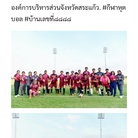
องค์การบริหารส่วนจังหวัดสระแก้ว. #กีฬาหุต
บอล #บ้านเลขที่๘๘๘๘