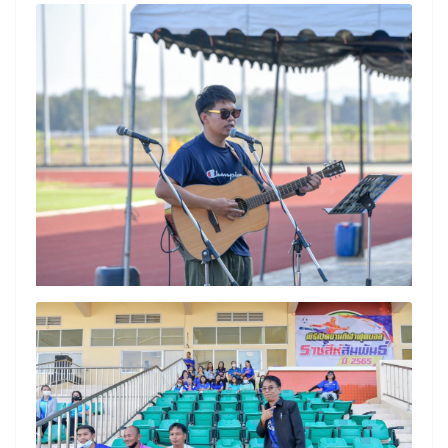
Search
Search
for: