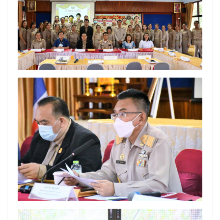
Search
Search
for: