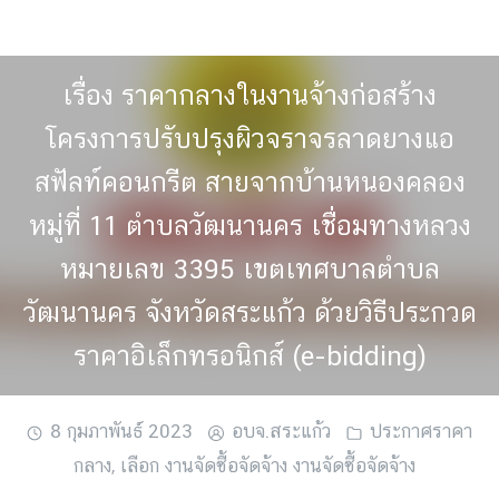
Skip
to
content
เรื่อง ราคากลางในงานจ้างก่อสร้าง
โครงการปรับปรุงผิวจราจรลาดยางแอ
สฟัลท์คอนกรีต สายจากบ้านหนองคลอง
หมู่ที่ 11 ตำบลวัฒนานคร เชื่อมทางหลวง
หมายเลข 3395 เขตเทศบาลตำบล
วัฒนานคร จังหวัดสระแก้ว ด้วยวิธีประกวด
ราคาอิเล็กทรอนิกส์ (e-bidding)
8 กุมภาพันธ์ 2023
อบจ.สระแก้ว
ประกาศราคา
กลาง
,
เลือก งานจัดซื้อจัดจ้าง งานจัดซื้อจัดจ้าง