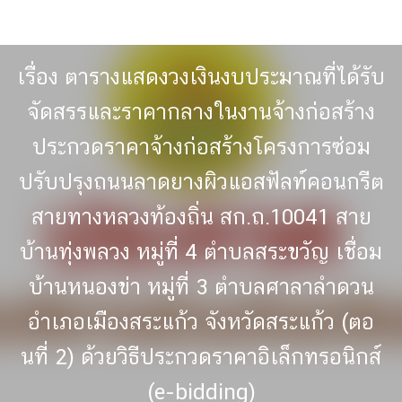
Skip
to
content
เรื่อง ตารางแสดงวงเงินงบประมาณที่ได้รับ
จัดสรรและราคากลางในงานจ้างก่อสร้าง
ประกวดราคาจ้างก่อสร้างโครงการซ่อม
ปรับปรุงถนนลาดยางผิวแอสฟัลท์คอนกรีต
สายทางหลวงท้องถิ่น สก.ถ.10041 สาย
บ้านทุ่งพลวง หมู่ท่ี่ 4 ตำบลสระขวัญ เชื่อม
บ้านหนองข่า หมู่ท่ี่ 3 ตำบลศาลาลำดวน
อำเภอเมืองสระแก้ว จังหวัดสระแก้ว (ตอ
นท่ี่ 2) ด้วยวิธีประกวดราคาอิเล็กทรอนิกส์
(e-bidding)