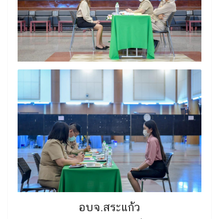
อบจ.สระแก้ว