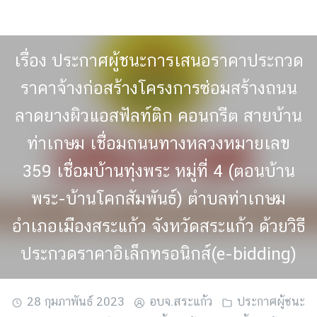
Skip
to
content
เรื่อง ประกาศผู้ชนะการเสนอราคาประกวด
ราคาจ้างก่อสร้างโครงการซ่อมสร้างถนน
ลาดยางผิวแอสฟัลท์ติก คอนกรีต สายบ้าน
ท่าเกษม เชื่อมถนนทางหลวงหมายเลข
359 เชื่อมบ้านทุ่งพระ หมู่ที่ 4 (ตอนบ้าน
พระ-บ้านโคกสัมพันธ์) ตำบลท่าเกษม
อำเภอเมืองสระแก้ว จังหวัดสระแก้ว ด้วยวิธี
ประกวดราคาอิเล็กทรอนิกส์(e-bidding)
28 กุมภาพันธ์ 2023
อบจ.สระแก้ว
ประกาศผู้ชนะ