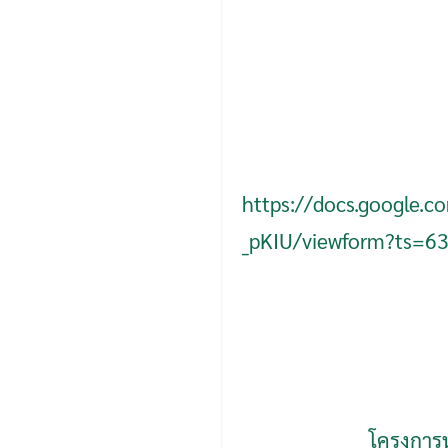
https://docs.google
_pKIU/viewform?ts=63
โครงการ