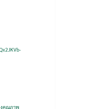
QQx2JKVb-
ิงคุณภาพ