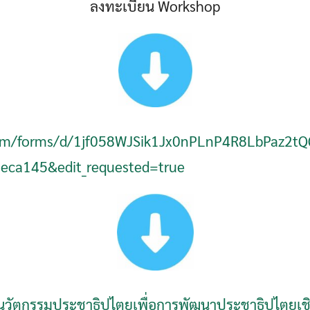
ลงทะเบียน Workshop
.com/forms/d/1jf058WJSik1Jx0nPLnP4R8LbPaz2t
eca145&edit_requested=true
นวัตกรรมประชาธิปไตยเพื่อการพัฒนาประชาธิปไตยเช