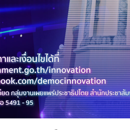
Search
Search
for: