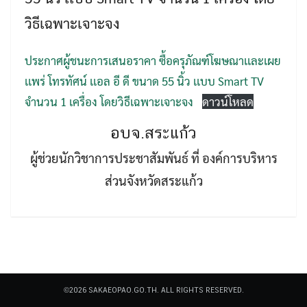
วิธีเฉพาะเจาะจง
ประกาศผู้ชนะการเสนอราคา ซื้อครุภัณฑ์โฆษณาเเละเผย
เเพร่ โทรทัศน์ เเอล อี ดี ขนาด 55 นิ้ว เเบบ Smart TV
จำนวน 1 เครื่อง โดยวิธีเฉพาะเจาะจง
ดาวน์โหลด
Search
Search
for:
อบจ.สระแก้ว
ผู้ช่วยนักวิชาการประชาสัมพันธ์ ที่ องค์การบริหาร
ส่วนจังหวัดสระแก้ว
©2026 SAKAEOPAO.GO.TH. ALL RIGHTS RESERVED.