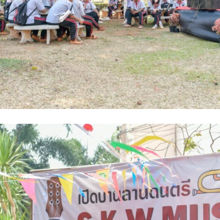
Search
Search
for: