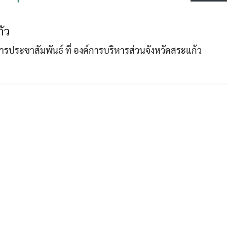
้ว
Search
Search
าการประชาสัมพันธ์ ที่ องค์การบริหารส่วนจังหวัดสระแก้ว
for: