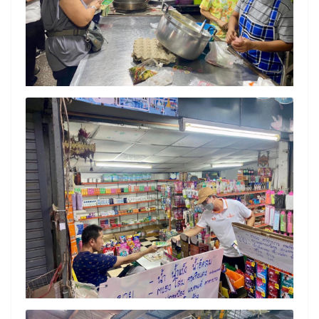
Search
Search
for: