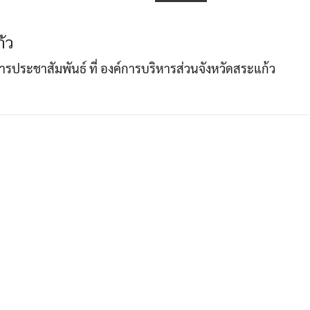
้ว
Search
Search
าการประชาสัมพันธ์ ที่ องค์การบริหารส่วนจังหวัดสระแก้ว
for: