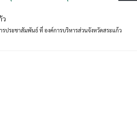
้ว
Search
Search
าการประชาสัมพันธ์ ที่ องค์การบริหารส่วนจังหวัดสระแก้ว
for: