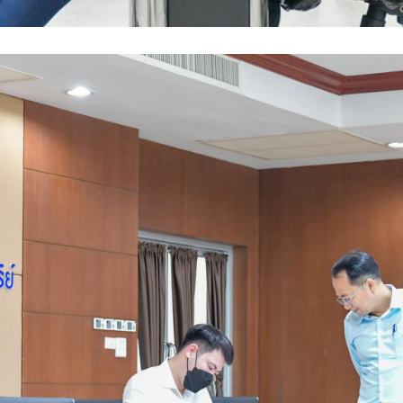
Search
Search
for: