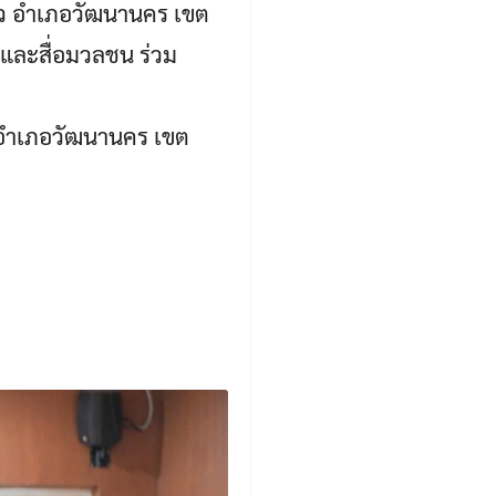
ก้ว อำเภอวัฒนานคร เขต
,และสื่อมวลชน ร่วม
 อำเภอวัฒนานคร เขต