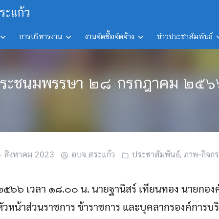
ระแก้ว
การบริหารงาน
งานจัดซื้อจัดจ้าง
ข่าวประชาสัมพันธ์
มพระชนมพรรษา ๒๘ กรกฎาคม ๒๕๖๖ (
4 สิงหาคม 2023
อบจ.สระแก้ว
ประชาสัมพันธ์
,
ภาพ-กิจก
 ๒๕๖๖ เวลา ๑๘.๐๐ น. นายฐานิสร์ เทียนทอง นายกองค
ัวหน้าส่วนราชการ ข้าราชการ และบุคลากรองค์การบริ