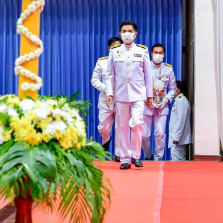
Search
Search
for: