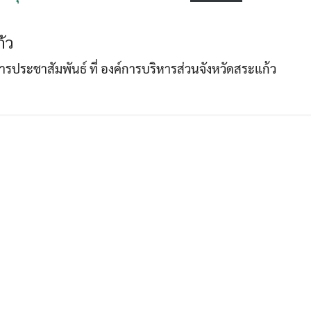
้ว
Search
Search
าการประชาสัมพันธ์ ที่ องค์การบริหารส่วนจังหวัดสระแก้ว
for: