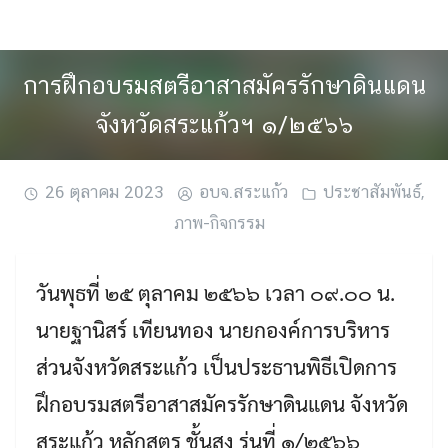
Skip
to
content
การฝึกอบรมสตรีอาสาสมัครรักษาดินแดน
จังหวัดสระแก้วฯ ๑/๒๕๖๖
26 ตุลาคม 2023
อบจ.สระแก้ว
ประชาสัมพันธ์
,
ภาพ-กิจกรรม
วันพุธที่ ๒๕ ตุลาคม ๒๕๖๖ เวลา ๐๙.๐๐ น.
นายฐานิสร์ เทียนทอง นายกองค์การบริหาร
ส่วนจังหวัดสระแก้ว เป็นประธานพิธีเปิดการ
ฝึกอบรมสตรีอาสาสมัครรักษาดินแดน จังหวัด
สระแก้ว หลักสูตร ชั้นสูง รุ่นที่ ๑/๒๕๖๖