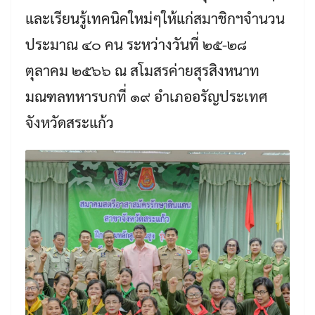
และเรียนรู้เทคนิคใหม่ๆให้แก่สมาชิกฯจำนวน
ประมาณ ๔๐ คน ระหว่างวันที่ ๒๕-๒๘
ตุลาคม ๒๕๖๖ ณ สโมสรค่ายสุรสิงหนาท
มณฑลทหารบกที่ ๑๙ อำเภออรัญประเทศ
จังหวัดสระแก้ว