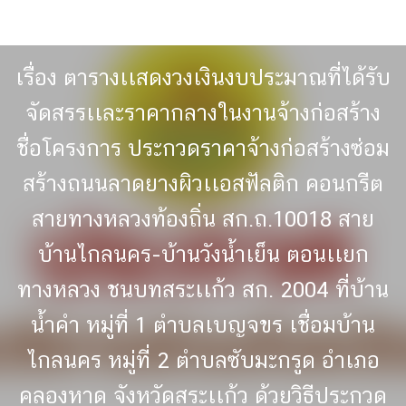
Skip
to
content
เรื่อง ตารางเเสดงวงเงินงบประมาณที่ได้รับ
จัดสรรเเละราคากลางในงานจ้างก่อสร้าง
ชื่อโครงการ ประกวดราคาจ้างก่อสร้างซ่อม
สร้างถนนลาดยางผิวเเอสฟัลติก คอนกรีต
สายทางหลวงท้องถิ่น สก.ถ.10018 สาย
บ้านไกลนคร-บ้านวังน้ำเย็น ตอนเเยก
ทางหลวง ชนบทสระเเก้ว สก. 2004 ที่บ้าน
น้ำคำ หมู่ที่ 1 ตำบลเบญจขร เชื่อมบ้าน
ไกลนคร หมู่ที่ 2 ตำบลซับมะกรูด อำเภอ
คลองหาด จังหวัดสระเเก้ว ด้วยวิธีประกวด