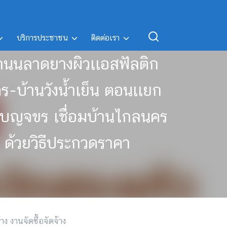
บริการประชาชน
ติดต่อเรา
งถนนลาดยางผิวเเอสฟัลติก
-บ้านวังน้ำเย็น ตอนเเยก
ลเบญจขร เชื่อมบ้านไกลนคร
 ด้วยวิธีประกวดราคา
้าง งานจัดซื้อจัดจ้าง