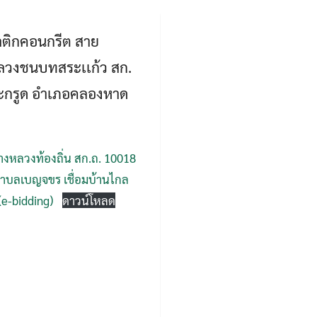
ลติกคอนกรีต สาย
หลวงชนบทสระเเก้ว สก.
บมะกรูด อำเภอคลองหาด
งหลวงท้องถิ่น สก.ถ. 10018
 ตำบลเบญจขร เชื่อมบ้านไกล
(e-bidding)
ดาวน์โหลด