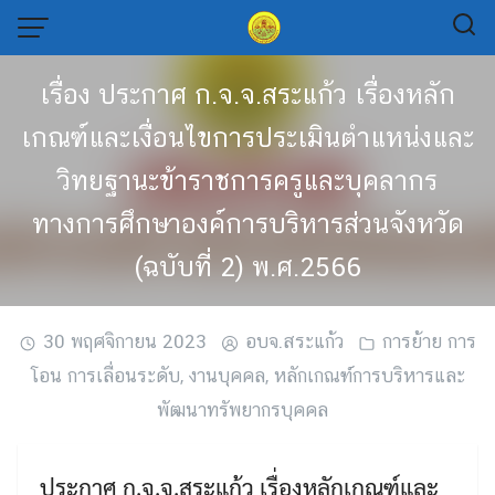
Skip
to
content
เรื่อง ประกาศ ก.จ.จ.สระแก้ว เรื่องหลัก
เกณฑ์และเงื่อนไขการประเมินตำแหน่งและ
วิทยฐานะข้าราชการครูและบุคลากร
ทางการศึกษาองค์การบริหารส่วนจังหวัด
(ฉบับที่ 2) พ.ศ.2566
30 พฤศจิกายน 2023
อบจ.สระแก้ว
การย้าย การ
โอน การเลื่อนระดับ
,
งานบุคคล
,
หลักเกณฑ์การบริหารและ
พัฒนาทรัพยากรบุคคล
ประกาศ ก.จ.จ.สระแก้ว เรื่องหลักเกณฑ์และ