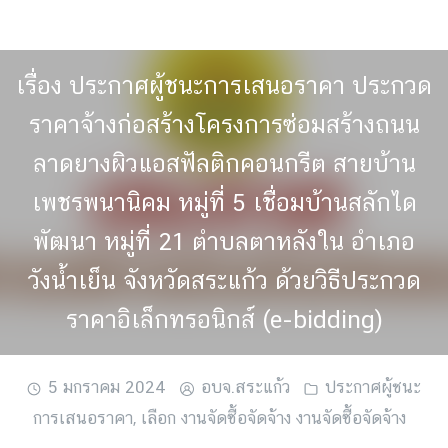
Skip
to
content
เรื่อง ประกาศผู้ชนะการเสนอราคา ประกวด
ราคาจ้างก่อสร้างโครงการซ่อมสร้างถนน
ลาดยางผิวแอสฟัลติกคอนกรีต สายบ้าน
เพชรพนานิคม หมู่ที่ 5 เชื่อมบ้านสลักได
พัฒนา หมู่ที่ 21 ตำบลตาหลังใน อำเภอ
วังน้ำเย็น จังหวัดสระแก้ว ด้วยวิธีประกวด
ราคาอิเล็กทรอนิกส์ (e-bidding)
5 มกราคม 2024
อบจ.สระแก้ว
ประกาศผู้ชนะ
การเสนอราคา
,
เลือก งานจัดซื้อจัดจ้าง งานจัดซื้อจัดจ้าง