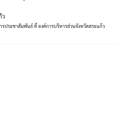
้ว
Search
Search
าการประชาสัมพันธ์ ที่ องค์การบริหารส่วนจังหวัดสระแก้ว
for: