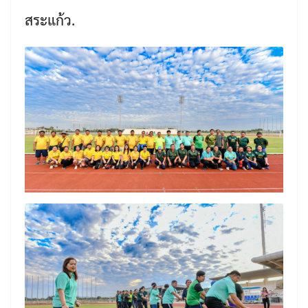
สระแก้ว.