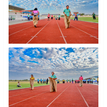
Search
Search
for: