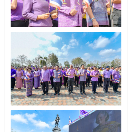
Search
Search
for: