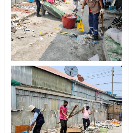
Search
Search
for: