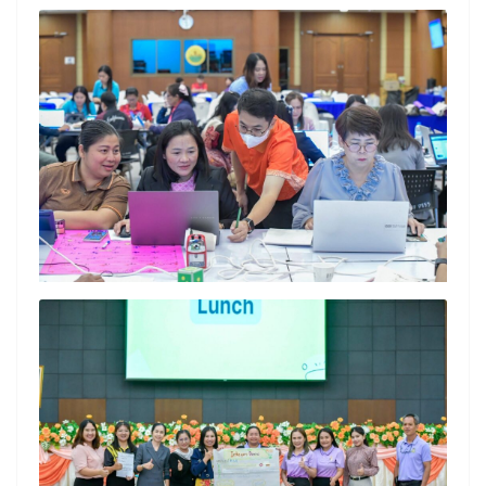
Search
Search
for: