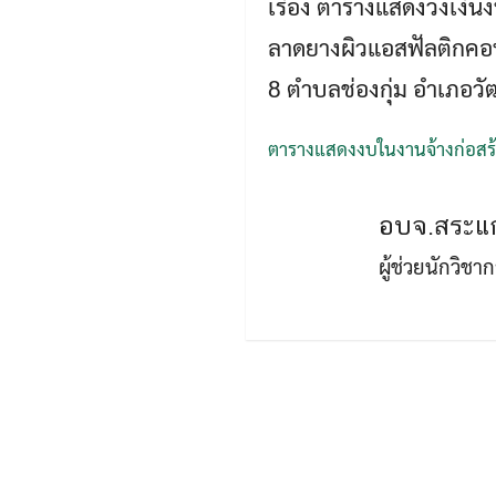
เรื่อง ตารางแสดงวงเงิ
ลาดยางผิวแอสฟัลติกคอนกร
8 ตำบลช่องกุ่ม อำเภอวั
ตารางแสดงงบในงานจ้างก่อสร้
อบจ.สระแก
ผู้ช่วยนักวิช