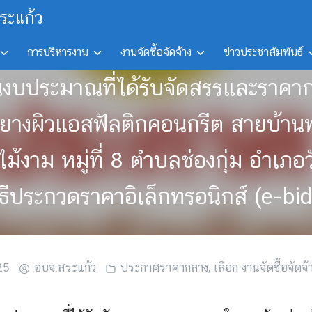
ระแก้ว
การบริหารงาน
งานจัดซื้อจัดจ้าง
ข่าวประชาสัมพันธ์
ินงบประมาณที่ได้รับจัดสรรและราคา
างผิวแอสฟัลติกคอนกรีต สายบ้านท่า
ม้งาม หมู่ที่ 8 ตำบลช่องกุ่ม อำเภ
ิธีประกวดราคาอิเล็กทรอนิกส์ (e-bi
25
อบจ.สระแก้ว
ประกาศราคากลาง
,
เลือก งานจัดซื้อจัดจ้