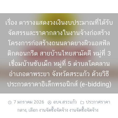
Skip
to
content
เรื่อง ตารางแสดงวงเงินงบประมาณที่ได้รับ
จัดสรรและราคากลางในงานจ้างก่อสร้าง
โครงการก่อสร้างถนนลาดยางผิวแอสฟัล
ติกคอนกรีต สายบ้านไทยสามัคคี หมู่ที่ 3
เชื่อมบ้านซับเม็ก หมู่ที่ 5 ตำบลโคคลาน
อำเภอตาพระยา จังหวัดสระแก้ว ด้วยวิธี
ประกวดราคาอิเล็กทรอนิกส์ (e-bidding)
7 มกราคม 2026
อบจ.สระแก้ว
ประกาศราคา
กลาง
,
เลือก งานจัดซื้อจัดจ้าง งานจัดซื้อจัดจ้าง