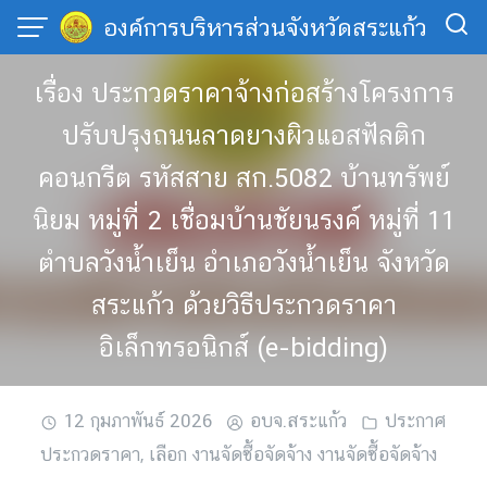
Skip
องค์การบริหารส่วนจังหวัดสระแก้ว
to
content
เรื่อง ประกวดราคาจ้างก่อสร้างโครงการ
ปรับปรุงถนนลาดยางผิวแอสฟัลติก
คอนกรีต รหัสสาย สก.5082 บ้านทรัพย์
นิยม หมู่ที่ 2 เชื่อมบ้านชัยนรงค์ หมู่ที่ 11
ตำบลวังน้ำเย็น อำเภอวังน้ำเย็น จังหวัด
สระแก้ว ด้วยวิธีประกวดราคา
อิเล็กทรอนิกส์ (e-bidding)
12 กุมภาพันธ์ 2026
อบจ.สระแก้ว
ประกาศ
ประกวดราคา
,
เลือก งานจัดซื้อจัดจ้าง งานจัดซื้อจัดจ้าง